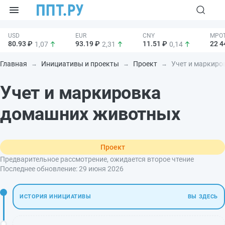
80.93 ₽
93.19 ₽
11.51 ₽
22 4
1,07
2,31
0,14
Главная
Инициативы и проекты
Проект
Учет и маркиро
Учет и маркировка
домашних животных
Проект
Предварительное рассмотрение, ожидается второе чтение
Последнее обновление:
29 июня 2026
ИСТОРИЯ ИНИЦИАТИВЫ
ВЫ ЗДЕСЬ