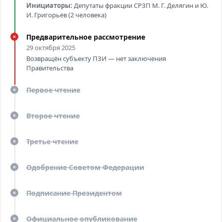
Инициаторы:
Депутаты фракции СРЗП М. Г. Делягин и Ю.
И. Григорьев (2 человека)
Предварительное рассмотрение
✗
29 октября 2025
Возвращён субъекту ПЗИ — нет заключения
Правительства
Первое чтение
✗
Второе чтение
✗
Третье чтение
✗
Одобрение Советом Федерации
✗
Подписание Президентом
✗
Официальное опубликование
✗