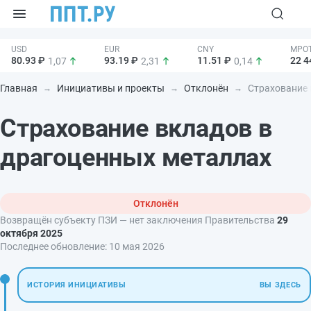
80.93 ₽
93.19 ₽
11.51 ₽
22 4
1,07
2,31
0,14
Главная
Инициативы и проекты
Отклонён
Страхование 
Страхование вкладов в
драгоценных металлах
Отклонён
Возвращён субъекту ПЗИ — нет заключения Правительства
29
октября 2025
Последнее обновление:
10 мая 2026
ИСТОРИЯ ИНИЦИАТИВЫ
ВЫ ЗДЕСЬ