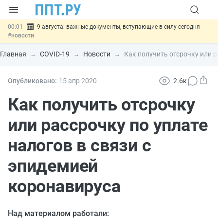
00:01
9 августа: важные документы, вступающие в силу сегодня
#новости
07.08
Подписан закон о блокировке продажи опасных товаров через
«Честный знак»
#новости
Главная
COVID-19
Новости
Как получить отсрочку или р
07.08
Дистанционную работу беременных пропишут в ТК РФ
#новости
07.08
Госпошлину за устранение ошибок в документах предлагают
Опубликовано:
15 апр
2020
2.6к
отменить
#новости
07.08
Важно
Разработают единые критерии трудовых и ГПХ-
Как получить отсрочку
отношений
#новости
или рассрочку по уплате
налогов в связи с
эпидемией
коронавируса
Над материалом работали: