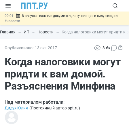
00:01
8 августа: важные документы, вступающие в силу сегодня
#новости
07.08
Подписан закон о блокировке продажи опасных товаров через
«Честный знак»
#новости
Главная
ИП
Новости
Когда налоговики могут придти к
07.08
Дистанционную работу беременных пропишут в ТК РФ
#новости
07.08
Госпошлину за устранение ошибок в документах предлагают
Опубликовано:
13 окт
2017
3.6к
отменить
#новости
07.08
Важно
Разработают единые критерии трудовых и ГПХ-
Когда налоговики могут
отношений
#новости
придти к вам домой.
Разъяснения Минфина
Над материалом работали:
Дидух Юлия
(
Постоянный автор ppt.ru
)