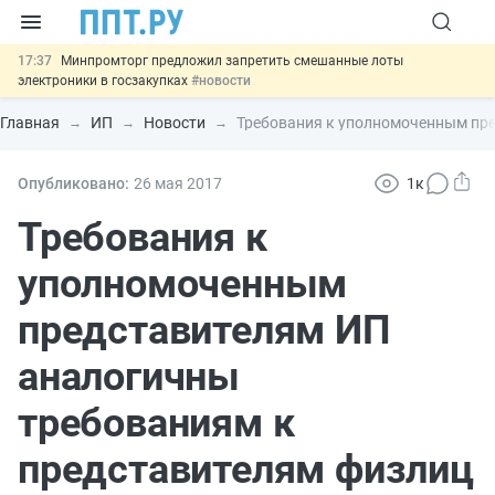
17:37
Минпромторг предложил запретить смешанные лоты
электроники в госзакупках
#новости
17:13
Подписан указ об отмене спецрежима для вкладов физлиц из
недружественных стран
#новости
Главная
ИП
Новости
Требования к уполномоченным пре
16:30
Возврат денег за риелторские услуги при недействительных
сделках: инициатива
#новости
15:51
МВД запускает автоматическое аннулирование патента
Опубликовано:
26 мая 2017
1к
иностранцев за неуплату НДФЛ
#новости
13:48
Важно
Обеспечительный платёж СПОТ могут заменить
Требования к
банковской гарантией
#новости
уполномоченным
представителям ИП
аналогичны
требованиям к
представителям физлиц