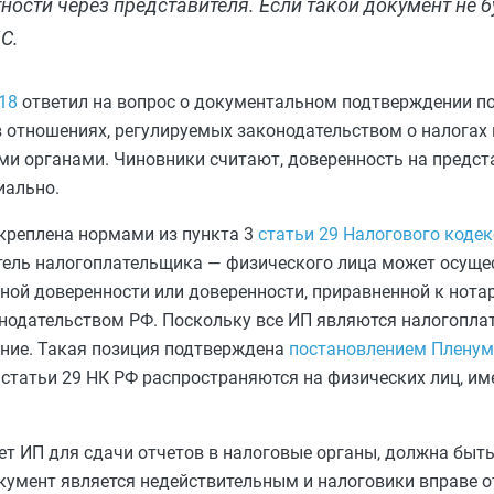
ности через представителя. Если такой документ не 
С.
18
ответил на вопрос о документальном подтверждении п
отношениях, регулируемых законодательством о налогах 
ми органами. Чиновники считают, доверенность на предст
иально.
креплена нормами из пункта 3
статьи 29 Налогового коде
итель налогоплательщика — физического лица может осуще
ной доверенности или доверенности, приравненной к нота
онодательством РФ. Поскольку все ИП являются налогопл
ние. Такая позиция подтверждена
постановлением Пленума
3 статьи 29 НК РФ распространяются на физических лиц, и
т ИП для сдачи отчетов в налоговые органы, должна быть
кумент является недействительным и налоговики вправе о