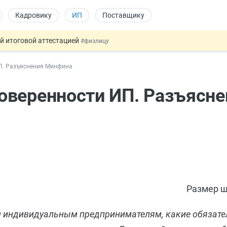
Кадровику
ИП
Поставщику
ой итоговой аттестацией
#физлицу
 силу сегодня
#юристу
П. Разъяснения Минфина
 лоты электроники в госзакупках
#заказчику
дов физлиц из недружественных стран
#бухгалтеру
оверенности ИП. Разъясне
т заменить банковской гарантией
#бухгалтеру
Размер ш
 индивидуальным предпринимателям, какие обязате