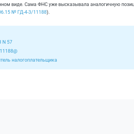
ронном виде. Сама ФНС уже высказывала аналогичную пози
06.15 № ГД-4-3/11188
).
 N 57
3/11188@
итель налогоплательщика