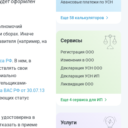
будет оформлен
Авансовые платежи по УСН
Еще 58 калькуляторов
олномочий
и сборах. Иначе
Сервисы
авителя (например, на
Регистрация ООО
Изменения в ООО
кса РФ
. В нем, в
ствлять свои
Декларация УСН ООО
риально
Декларация УСН ИП
ательщиками-
Ликвидация ООО
 ВАС РФ от 30.07.13
меющих статус
Еще 4 сервиса для ИП
 удостоверена в
Услуги
тказать в приеме