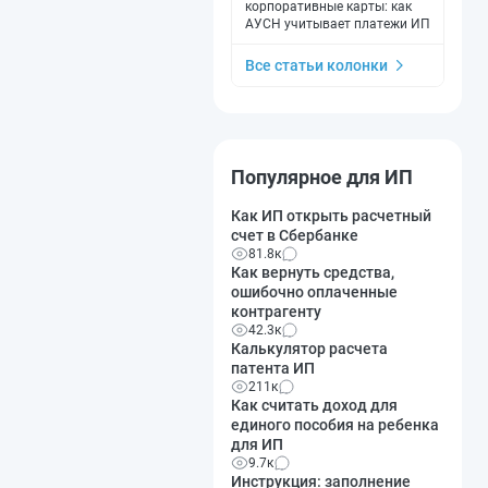
корпоративные карты: как
АУСН учитывает платежи ИП
Все статьи колонки
Популярное для ИП
Как ИП открыть расчетный
счет в Сбербанке
81.8к
Как вернуть средства,
ошибочно оплаченные
контрагенту
42.3к
Калькулятор расчета
патента ИП
211к
Как считать доход для
единого пособия на ребенка
для ИП
9.7к
Инструкция: заполнение