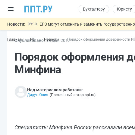
Бухгалтеру
Юристу
Новости:
ЕГЭ могут отменить и заменить государственн
09:13
7 августа: важные документы, вступающие в
00:01
Главная
ИП
Новости
Порядок оформления доверенности И
Опубликовано:
15 мая 2017
Минпромторг предложил запретить смешанные
06.08
Подписан указ об отмене спецрежима для вкла
06.08
Порядок оформления д
Обеспечительный платёж СПОТ могу
06.08
Важно
Минфина
Над материалом работали:
Дидух Юлия
(
Постоянный автор ppt.ru
)
Специалисты Минфина России рассказали всем