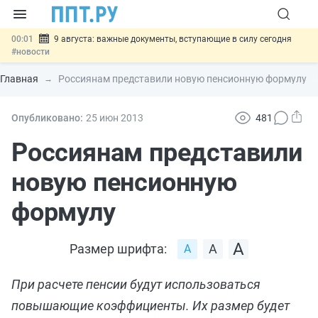
00:01
9 августа: важные документы, вступающие в силу сегодня
#новости
07.08
Подписан закон о блокировке продажи опасных товаров через
«Честный знак»
#новости
Главная
Россиянам представили новую пенсионную формулу
07.08
Дистанционную работу беременных пропишут в ТК РФ
#новости
07.08
Госпошлину за устранение ошибок в документах предлагают
Опубликовано:
25 июн
2013
481
отменить
#новости
07.08
Важно
Разработают единые критерии трудовых и ГПХ-
Россиянам представили
отношений
#новости
новую пенсионную
формулу
Размер шрифта:
При расчете пенсии будут использоваться
повышающие коэффициенты. Их размер будет