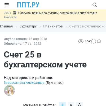
00:01
8 августа: важные документы, вступающие в силу сегодня
#новости
07.08
Подписан закон о блокировке продажи опасных товаров через
«Честный знак»
#новости
Главная
Бухгалтеру
План счетов
Счет 25 в бухгалтерско
07.08
Дистанционную работу беременных пропишут в ТК РФ
#новости
07.08
Опубликовано:
Госпошлину за устранение ошибок в документах предлагают
13 апр
2018
15к
отменить
#новости
Обновлено:
17 авг
2022
07.08
Важно
Разработают единые критерии трудовых и ГПХ-
отношений
Счет 25 в
#новости
бухгалтерском учете
Над материалом работали:
Задорожнева Александра
(
Бухгалтер
)
Размер шрифта: