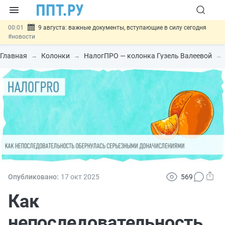
00:01
9 августа: важные документы, вступающие в силу сегодня
#новости
07.08
Подписан закон о блокировке продажи опасных товаров через
«Честный знак»
#новости
Главная
Колонки
НалогПРО — колонка Гузель Валеевой
07.08
Дистанционную работу беременных пропишут в ТК РФ
#новости
07.08
Госпошлину за устранение ошибок в документах предлагают
отменить
#новости
07.08
Важно
Разработают единые критерии трудовых и ГПХ-
отношений
#новости
Опубликовано:
17 окт
2025
569
Как
непоследовательность