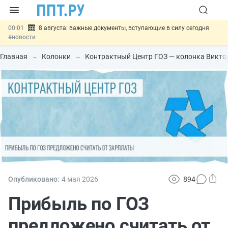
00:01
8 августа: важные документы, вступающие в силу сегодня
#новости
07.08
Подписан закон о блокировке продажи опасных товаров через
«Честный знак»
#новости
Главная
Колонки
Контрактный Центр ГОЗ — колонка Викто
07.08
Дистанционную работу беременных пропишут в ТК РФ
#новости
07.08
Госпошлину за устранение ошибок в документах предлагают
отменить
#новости
07.08
Важно
Разработают единые критерии трудовых и ГПХ-
отношений
#новости
Опубликовано:
4 мая 2026
894
Прибыль по ГОЗ
предложено считать от