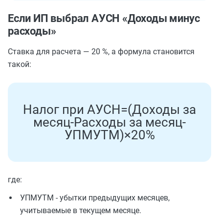
Если ИП выбрал АУСН «Доходы минус
расходы»
Ставка для расчета — 20 %, а формула становится
такой:
Н
а
л
о
г
п
р
и
А
У
С
Н
=
(
Д
о
х
о
д
ы
з
а
м
е
с
я
ц
-
Р
а
с
х
о
д
ы
з
а
м
е
с
я
ц
-
У
П
М
У
Т
М
)
×
20
%
где:
УПМУТМ - убытки предыдущих месяцев,
учитываемые в текущем месяце.