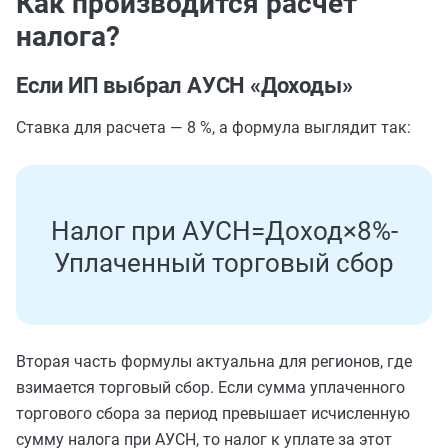
Как производится расчет
налога?
Если ИП выбрал АУСН «Доходы»
Ставка для расчета — 8 %, а формула выглядит так:
Н
а
л
о
г
п
р
и
А
У
С
Н
=
Д
о
х
о
д
×
8
%
-
У
п
л
а
ч
е
н
н
ы
й
т
о
р
г
о
в
ы
й
с
б
о
р
Вторая часть формулы актуальна для регионов, где
взимается торговый сбор. Если сумма уплаченного
торгового сбора за период превышает исчисленную
сумму налога при АУСН, то налог к уплате за этот