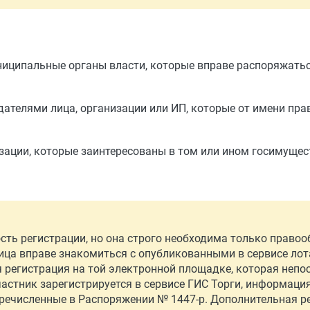
ниципальные органы власти, которые вправе распоряжать
ателями лица, организации или ИП, которые от имени пра
изации, которые заинтересованы в том или ином госимуще
сть регистрации, но она строго необходима только право
ица вправе знакомиться с опубликованными в сервисе лот
я регистрация на той электронной площадке, которая непо
частник зарегистрируется в сервисе ГИС Торги, информаци
еречисленные в Распоряжении № 1447-р. Дополнительная р