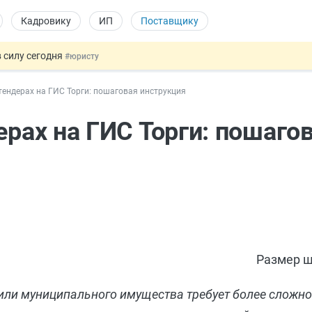
Кадровику
ИП
Поставщику
 силу сегодня
#юристу
х товаров через «Честный знак»
#юристу
тендерах на ГИС Торги: пошаговая инструкция
в ТК РФ
#кадровику
ах предлагают отменить
#физлицу
ерах на ГИС Торги: пошаго
овых и ГПХ-отношений
#кадровику
Размер ш
 или муниципального имущества требует более сложн