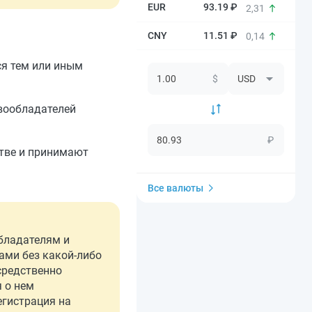
93.19 ₽
2,31
11.51 ₽
0,14
ся тем или иным
$
вообладателей
₽
стве и принимают
Все валюты
обладателям и
ами без какой-либо
средственно
я о нем
егистрация на