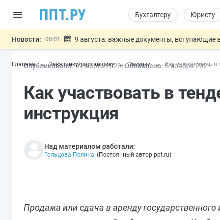
Бухгалтеру
Юристу
Новости:
9 августа: важные документы, вступающие в
00:01
Подписан закон о блокировке продажи опасны
07.08
Главная
Заказчику/поставщику
Закупки
Как участвовать в 
Опубликовано:
29 мар
та
2023
Обновлено:
6 ноя
бря
2024
Дистанционную работу беременных пропишут 
07.08
Госпошлину за устранение ошибок в документ
07.08
Как участвовать в тенд
Разработают единые критерии труд
07.08
Важно
инструкция
Над материалом работали:
Гольцова Полина
(
Постоянный автор ppt.ru
)
Продажа или сдача в аренду государственного