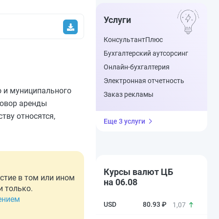
Услуги
КонсультантПлюс
Бухгалтерский аутсорсинг
Онлайн-бухгалтерия
Электронная отчетность
о и муниципального
Заказ рекламы
говор аренды
тву относятся,
Еще 3 услуги
Курсы валют ЦБ
стие в том или ином
на 06.08
и только.
ением
80.93 ₽
1,07