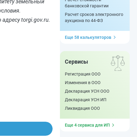
литету земельный
банковской гарантии
условия.
Расчет сроков электронного
дресу torgi.gov.ru.
аукциона по 44-ФЗ
Еще 58 калькуляторов
Сервисы
Регистрация ООО
Изменения в ООО
Декларация УСН ООО
Декларация УСН ИП
Ликвидация ООО
Еще 4 сервиса для ИП