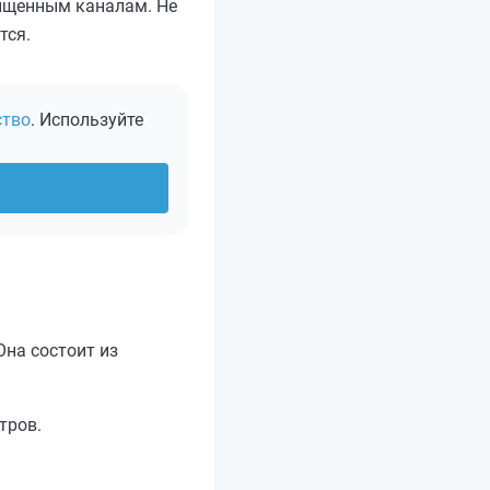
щищенным каналам. Не
тся.
ство
. Используйте
Она состоит из
тров.