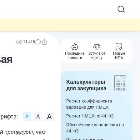
11 418
Последние
Вступают
Новые
вая
новости
в силу
НПА
Калькуляторы
для закупщика
Расчет коэффициента
вариации для НМЦК
рифта:
Расчет НМЦК по 44-ФЗ
Обеспечение исполнения по
44-ФЗ
ой процедуры, чем
Расчет стоимости