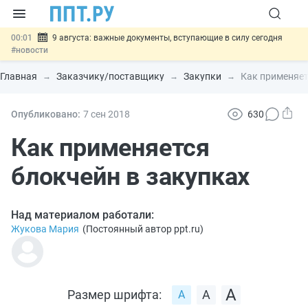
00:01
9 августа: важные документы, вступающие в силу сегодня
#новости
07.08
Подписан закон о блокировке продажи опасных товаров через
«Честный знак»
#новости
Главная
Заказчику/поставщику
Закупки
Как применяет
07.08
Дистанционную работу беременных пропишут в ТК РФ
#новости
07.08
Госпошлину за устранение ошибок в документах предлагают
Опубликовано:
7 сен
2018
630
отменить
#новости
07.08
Важно
Разработают единые критерии трудовых и ГПХ-
Как применяется
отношений
#новости
блокчейн в закупках
Над материалом работали:
Жукова Мария
(
Постоянный автор ppt.ru
)
Размер шрифта: