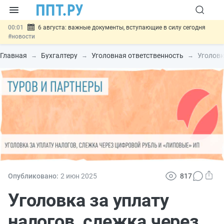
00:01
6 августа: важные документы, вступающие в силу сегодня
#новости
05.08
Обновили сообщения НПФ о договорах НПО и долгосрочных
сбережений
#новости
Главная
Бухгалтеру
Уголовная ответственность
Уголовк
05.08
Мигрантам с судимостью запретят получать ВНЖ и
гражданство: закон подписан
#новости
05.08
Систему страхования вкладов распространили на электронные
кошельки
#новости
05.08
Важно
Подписан закон об упрощении госзакупок по 44-ФЗ
#новости
Опубликовано:
2 июн
2025
817
Уголовка за уплату
налогов, слежка через