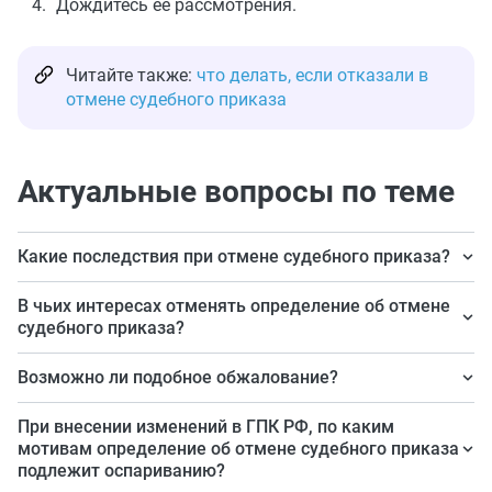
Дождитесь ее рассмотрения.
Читайте также:
что делать, если отказали в
отмене судебного приказа
Актуальные вопросы по теме
Какие последствия при отмене судебного приказа?
Взыскатель вправе обратиться в суд в порядке
В чьих интересах отменять определение об отмене
искового производства с требованием о взыскании с
судебного приказа?
должника той же суммы.
В интересах взыскателя.
Возможно ли подобное обжалование?
По состоянию на сегодняшний день — нет, но
При внесении изменений в ГПК РФ, по каким
законопроект о внесении соответствующих изменений
мотивам определение об отмене судебного приказа
подлежит оспариванию?
в процессуальное законодательство находится на