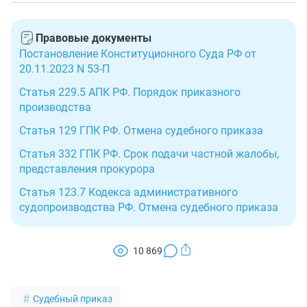
утверждении.
По мотиву отсутствия уважительных причин
предоставления должником возражений — по
Правовые документы
истечении установленного срока.
Постановление Конституционного Суда РФ от
20.11.2023 N 53-П
Статья 229.5 АПК РФ. Порядок приказного
производства
Статья 129 ГПК РФ. Отмена судебного приказа
Статья 332 ГПК РФ. Срок подачи частной жалобы,
представления прокурора
Статья 123.7 Кодекса административного
судопроизводства РФ. Отмена судебного приказа
10 869
Судебный приказ