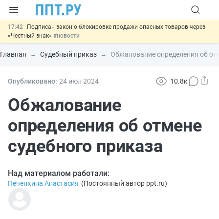
17:42
Подписан закон о блокировке продажи опасных товаров через
«Честный знак»
#новости
17:17
Дистанционную работу беременных пропишут в ТК РФ
#новости
Главная
Судебный приказ
Обжалование определения об отм
16:02
Госпошлину за устранение ошибок в документах предлагают
отменить
#новости
15:25
Изменят правила контроля за подрядчиками ИЖС с эскроу-
Опубликовано:
24 июл
2024
10.8к
счетами
#новости
11:31
Важно
Разработают единые критерии трудовых и ГПХ-
Обжалование
отношений
#новости
определения об отмене
судебного приказа
Над материалом работали:
Печенкина Анастасия
(
Постоянный автор ppt.ru
)