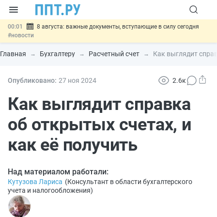
00:01
8 августа: важные документы, вступающие в силу сегодня
#новости
07.08
Подписан закон о блокировке продажи опасных товаров через
«Честный знак»
#новости
Главная
Бухгалтеру
Расчетный счет
Как выглядит справ
07.08
Дистанционную работу беременных пропишут в ТК РФ
#новости
07.08
Госпошлину за устранение ошибок в документах предлагают
Опубликовано:
27 ноя
2024
2.6к
отменить
#новости
07.08
Важно
Разработают единые критерии трудовых и ГПХ-
Как выглядит справка
отношений
#новости
об открытых счетах, и
как её получить
Над материалом работали:
Кутузова Лариса
(
Консультант в области бухгалтерского
учета и налогообложения
)