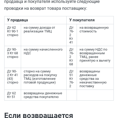
продавца и покупателя используйте следующие
проводки на возврат товара поставщику:
У продавца
У покупателя
Дт 62
на сумму дохода от
Дт
на возвращенную
Кт 90-1
реализации ТМЦ
76-
стоимость
сторно
2
Кт
41
Дт 90-
на сумму начисленного
Дт
на сумму НДС по
3 Кт 68
НДС
76-
возвращенным
сторно
2
ТМЦ, ранее
Кт
принятую к вычету
68
Дт 90-
сторно на сумму
Дт
возвращены
2 Кт 41
расходов на покупку
51
денежные
(43)
ТМЦ (изготовление
Кт
средства за
сторно
готовой продукции)
76-
некачественную
2
поставку
Дт 62
возвращены денежные
Кт 51
средства покупателю
Если возвращается