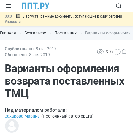
00:01
8 августа: важные документы, вступающие в силу сегодня
#новости
07.08
Подписан закон о блокировке продажи опасных товаров через
«Честный знак»
#новости
Главная
Бухгалтеру
Поставщик
Варианты оформления 
07.08
Дистанционную работу беременных пропишут в ТК РФ
#новости
07.08
Опубликовано:
Госпошлину за устранение ошибок в документах предлагают
9 окт
2017
3.7к
отменить
#новости
Обновлено:
8 ноя
2019
07.08
Важно
Разработают единые критерии трудовых и ГПХ-
отношений
Варианты оформления
#новости
возврата поставленных
ТМЦ
Над материалом работали:
Захарова Марина
(
Постоянный автор ppt.ru
)