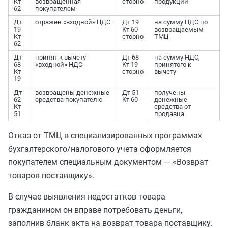
Кт
возвращенная
сторно
продукции
62
покупателем
Дт
отражен «входной» НДС
Дт 19
на сумму НДС по
19
Кт 60
возвращаемым
Кт
сторно
ТМЦ
62
Дт
принят к вычету
Дт 68
на сумму НДС,
68
«входной» НДС
Кт 19
принятого к
Кт
сторно
вычету
19
Дт
возвращены денежные
Дт 51
получены
62
средства покупателю
Кт 60
денежные
Кт
средства от
51
продавца
Отказ от ТМЦ в специализированных программах
бухгалтерского/налогового учета оформляется
покупателем специальным документом — «Возврат
товаров поставщику».
В случае выявления недостатков товара
гражданином он
вправе
потребовать деньги,
заполнив бланк акта на возврат товара поставщику.