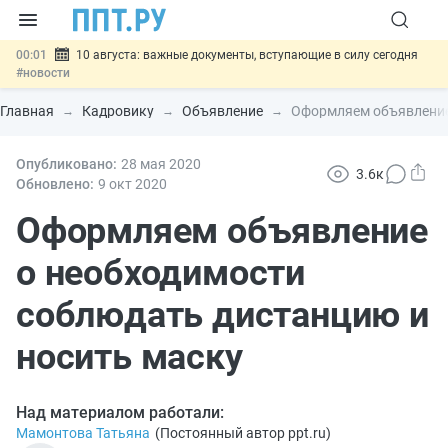
00:01
10 августа: важные документы, вступающие в силу сегодня
#новости
07.08
Подписан закон о блокировке продажи опасных товаров через
«Честный знак»
#новости
Главная
Кадровику
Объявление
Оформляем объявление
07.08
Дистанционную работу беременных пропишут в ТК РФ
#новости
07.08
Опубликовано:
Госпошлину за устранение ошибок в документах предлагают
28 мая 2020
3.6к
отменить
#новости
Обновлено:
9 окт
2020
07.08
Важно
Разработают единые критерии трудовых и ГПХ-
отношений
Оформляем объявление
#новости
о необходимости
соблюдать дистанцию и
носить маску
Над материалом работали:
Мамонтова Татьяна
(
Постоянный автор ppt.ru
)