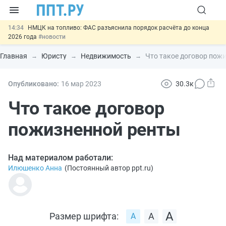
14:34
НМЦК на топливо: ФАС разъяснила порядок расчёта до конца
2026 года
#новости
13:02
Важно
СФР переведёт обмен по пособиям в СЭДО на
платформу ГИС ЕЦП до 31 августа
#новости
Главная
Юристу
Недвижимость
Что такое договор пож
12:20
Введут обязательное страхование банковских гарантий по
крупным госконтрактам
#новости
11:12
Закон об ИИ синхронизируют с Гражданским кодексом
#новости
Опубликовано:
16 мар
2023
30.3к
15:23
Целевое обучение в вузах теперь доступно не всем
#новости
Что такое договор
пожизненной ренты
Над материалом работали:
Илюшенко Анна
(
Постоянный автор ppt.ru
)
Размер шрифта: