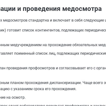
ации и проведения медосмотра
х медосмотров стандартна и включает в себя следующие 
ик) готовит список контингентов, подлежащих периодиче
анным медучреждением на прохождение обязательных мед
оставляет поименный список лиц, подлежащих периодическ
н проведения профосмотров и согласовывает его с орган
рным планом прохождения диспансеризации. Чаще всего э
ацию с указанием срока его прохождения.
ние на осмотр.
срок сдает работодателю результат профосмотра и заклю