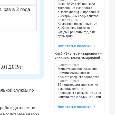
4 августа 2026
Закон № 241-ФЗ повысил
требования к зарплате
высококвалифицированных
иностранных специалистов
16 июля 2026
Компенсация за отпуск: 28
дней исключаются за
каждый рабочий год, а не
суммарно
Все статьи колонки
Клуб «Эксперт-кадровик» —
колонка Ольги Смирновой
3 августа 2026
Минтруд разъяснил, какие
премии учитывают при
расчете среднего заработка
3 августа 2026
ВС подтвердил увольнение
руководителя, не
альной службы по
прошедшего испытание из-за
конфликтов с подчиненными
Все статьи колонки
 работодателем не
ы Роспотребнадзора,