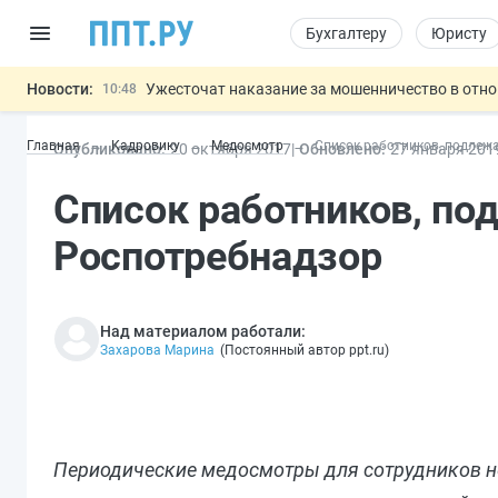
Бухгалтеру
Юристу
Новости:
Ужесточат наказание за мошенничество в отн
10:48
Введут маркировку и идентификацию игроков 
10:00
Главная
Кадровику
Медосмотр
Список работников, подлеж
Опубликовано:
20 окт
ября
2017
Обновлено:
27 янв
аря
201
ЕГЭ могут отменить и заменить государственн
09:13
7 августа: важные документы, вступающие в
00:01
Список работников, п
Разработают единые критерии труд
11:31
Важно
Роспотребнадзор
Над материалом работали:
Захарова Марина
(
Постоянный автор ppt.ru
)
Периодические медосмотры для сотрудников н