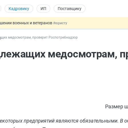
Кадровику
ИП
Поставщику
ошении военных и ветеранов
#юристу
в видеоиграх
#физлицу
ащих медосмотрам, проверит Роспотребнадзор
9
ой итоговой аттестацией
#физлицу
 силу сегодня
#юристу
одлежащих медосмотрам, п
овых и ГПХ-отношений
#кадровику
Размер ш
екоторых предприятий являются обязательными. В о