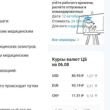
учёте рабочего времени,
расчёте отпускных и
командировочных
Дата:
12 октября 2026
шаги:
Стоимость:
24 200
₽
Для кого:
кадровику
ским медицинским
Все семинары
ицинских осмотров.
им медицинским
Курсы валют ЦБ
на 06.08
изацией-
80.93 ₽
1,07
то происходит путем
93.19 ₽
2,31
11.51 ₽
0,14
чительный акт по