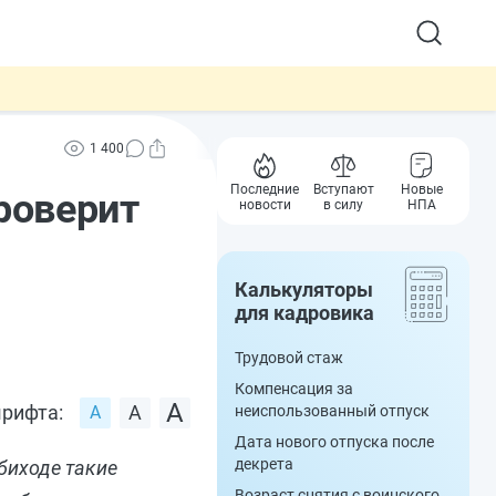
1 400
Последние
Вступают
Новые
роверит
новости
в силу
НПА
Калькуляторы
для кадровика
Трудовой стаж
Компенсация за
рифта:
неиспользованный отпуск
Дата нового отпуска после
декрета
биходе такие
Возраст снятия с воинского