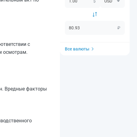
$
₽
ответствии с
Все валюты
м осмотрам.
2н. Вредные факторы
зводственного