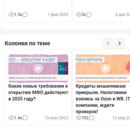
1.5к
1 фев 2025
2к
8 дек 2
Колонки по теме
Какие новые требования к
Кредиты мошенникам
открытию МФО действуют
прикрыли. Налоговики
в 2025 году?
взялись за Ozon и WB. IT
компании, ждите
проверок!
1.4к
10 июн 2025
792
12 мар 2