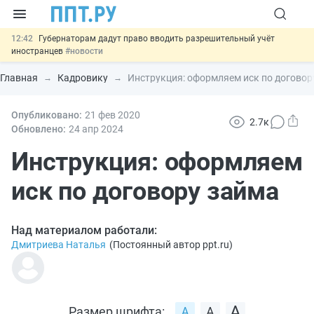
12:42
Губернаторам дадут право вводить разрешительный учёт
иностранцев
#новости
12:05
ФНС изменит правила рассмотрения жалоб на налоговые
органы
#новости
Главная
Кадровику
Инструкция: оформляем иск по договор
11:31
Важно
Разработают единые критерии трудовых и ГПХ-
отношений
#новости
10:48
Опубликовано:
Ужесточат наказание за мошенничество в отношении военных и
21 фев
2020
2.7к
ветеранов
#новости
Обновлено:
24 апр
2024
13:16
Могут разрешить использование персональных данных россиян
для обучения ИИ
Инструкция: оформляем
#новости
иск по договору займа
Над материалом работали:
Дмитриева Наталья
(
Постоянный автор ppt.ru
)
Размер шрифта: