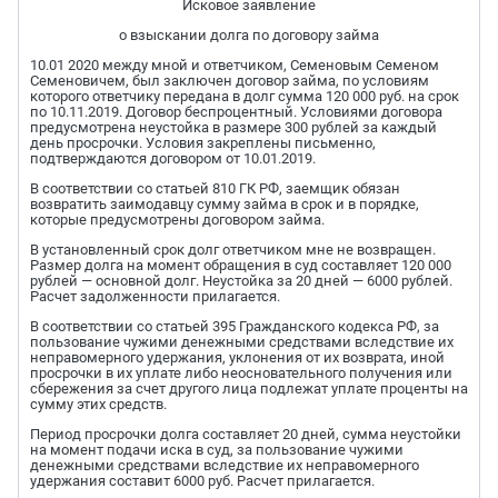
Исковое заявление
о взыскании долга по договору займа
10.01 2020 между мной и ответчиком, Семеновым Семеном
Семеновичем, был заключен договор займа, по условиям
которого ответчику передана в долг сумма 120 000 руб. на срок
по 10.11.2019. Договор беспроцентный. Условиями договора
предусмотрена неустойка в размере 300 рублей за каждый
день просрочки. Условия закреплены письменно,
подтверждаются договором от 10.01.2019.
В соответствии со статьей 810 ГК РФ, заемщик обязан
возвратить заимодавцу сумму займа в срок и в порядке,
которые предусмотрены договором займа.
В установленный срок долг ответчиком мне не возвращен.
Размер долга на момент обращения в суд составляет 120 000
рублей — основной долг. Неустойка за 20 дней — 6000 рублей.
Расчет задолженности прилагается.
В соответствии со статьей 395 Гражданского кодекса РФ, за
пользование чужими денежными средствами вследствие их
неправомерного удержания, уклонения от их возврата, иной
просрочки в их уплате либо неосновательного получения или
сбережения за счет другого лица подлежат уплате проценты на
сумму этих средств.
Период просрочки долга составляет 20 дней, сумма неустойки
на момент подачи иска в суд, за пользование чужими
денежными средствами вследствие их неправомерного
удержания составит 6000 руб. Расчет прилагается.