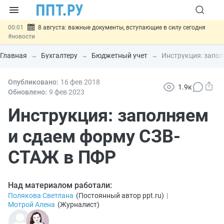
00:01
8 августа: важные документы, вступающие в силу сегодня
#новости
07.08
Подписан закон о блокировке продажи опасных товаров через
«Честный знак»
#новости
Главная
Бухгалтеру
Бюджетный учет
Инструкция: запо
07.08
Дистанционную работу беременных пропишут в ТК РФ
#новости
07.08
Опубликовано:
Госпошлину за устранение ошибок в документах предлагают
16 фев
2018
1.9к
отменить
#новости
Обновлено:
9 фев
2023
07.08
Важно
Разработают единые критерии трудовых и ГПХ-
отношений
Инструкция: заполняем
#новости
и сдаем форму СЗВ-
СТАЖ в ПФР
Над материалом работали:
Полякова Светлана
(
Постоянный автор ppt.ru
)
|
Мотрой Алена
(
Журналист
)