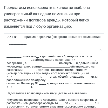
Предлагаем использовать в качестве шаблона
универсальный акт сдачи помещения при
расторжении договора аренды, который легко
изменяется под любую организацию.
АКТ № ____ приема-передачи (возврата) нежилого помещения
г. ____________
________ ____ г.
__________, именуем__ в дальнейшем «Арендатор», в лице
_________________, действующего на основании _____________,
возвратил_, а _____________________, именуем__ в дальнейшем
«Арендодатель», в лице _________________, действующего на
основании _________, принял_ нежилое помещение № ______
(номер помещения приведен согласно экспликации от
«__»_____________ _____ г., ____ этаж, общей площадью ___ кв. м,
расположенное по адресу: _______________________________,
согласно Договору № _____ аренды нежилого помещения от
«__»________ ____ г.
Недостатки в возвращенном имуществе не выявлены.
Имущество возвращено Арендодателю в связи с досрочным
расторжением договора аренды №____ от «___»________ ____ г. и
в состоянии, установленном указанным договором аренды.