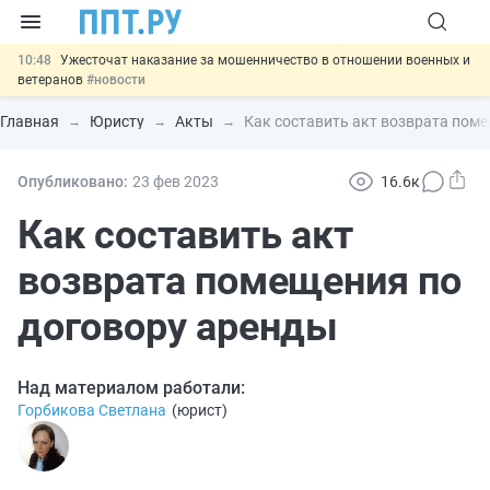
10:48
Ужесточат наказание за мошенничество в отношении военных и
ветеранов
#новости
10:00
Введут маркировку и идентификацию игроков в видеоиграх
#новости
Главная
Юристу
Акты
Как составить акт возврата пом
09:13
ЕГЭ могут отменить и заменить государственной итоговой
аттестацией
#новости
00:01
7 августа: важные документы, вступающие в силу сегодня
Опубликовано:
23 фев
2023
16.6к
#новости
06.08
Важно
Обеспечительный платёж СПОТ могут заменить
Как составить акт
банковской гарантией
#новости
возврата помещения по
договору аренды
Над материалом работали:
Горбикова Светлана
(
юрист
)