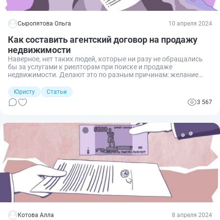
Сыропятова Ольга
10 апреля 2024
Как составить агентский договор на продажу
недвижимости
Наверное, нет таких людей, которые ни разу не обращались
бы за услугами к риелторам при поиске и продаже
недвижимости. Делают это по разным причинам: желание
сократить время поиска покупателей, незнание каких-то
юридических тонкостей при оформлении сделки, нехватка
Юристу
Статьи
личного времени и пр. Заключение агентского договора в
3 567
таких случаях — это гарантия получения качественной услуги
по продаже жилья. Рассказываем, как его правильно
составить.
Котова Алла
8 апреля 2024