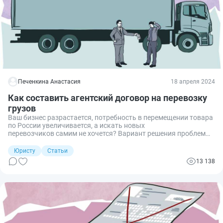
Печенкина Анастасия
18 апреля 2024
Как составить агентский договор на перевозку
грузов
Ваш бизнес разрастается, потребность в перемещении товара
по России увеличивается, а искать новых
перевозчиков самим не хочется? Вариант решения проблемы
— найти агента, который все сделает за вас. Я расскажу, как
составить агентский договор на перевозку груза.
Юристу
Статьи
13 138