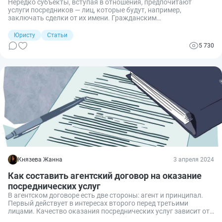
Нередко субъекты, вступая в отношения, предпочитают
услуги посредников — лиц, которые будут, например,
заключать сделки от их имени. Гражданским
законодательством предусмотрены 3 вида посреднических
договоров: агентский, поручения, комиссии. Рассказываю
Юристу
Статьи
подробно, в чем разница между ними.
5 730
Князева Жанна
3 апреля 2024
Как составить агентский договор на оказание
посреднических услуг
В агентском договоре есть две стороны: агент и принципал.
Первый действует в интересах второго перед третьими
лицами. Качество оказания посреднических услуг зависит от
условий агентского договора. Принципал должен учесть все