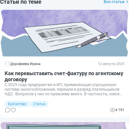
Статьи по теме
Все статьи
Дорофеева Ирина
12 августа 2025
Как перевыставить счет-фактуру по агентскому
договору
С 2025 года предприятия и ИП, применяющие упрощенную
систему налогообложения, перешли в разряд плательщиков
НДС. Вопросов у них по-прежнему много. В частности, совсем
недавно мне задали вот такой: как перевыставить счет-
фактуру, если агент действует от своего имени, но в интересах
Бухгалтеру
Статьи
и за счет принципала? Рассказываем.
4 791