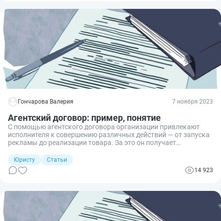
Гончарова Валерия
7 ноября 2023
Агентский договор: пример, понятие
С помощью агентского договора организации привлекают
исполнителя к совершению различных действий — от запуска
рекламы до реализации товара. За это он получает
установленное вознаграждение, а по ходу исполнения
предоставляет отчеты.
Юристу
Статьи
14 923