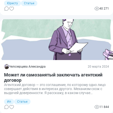
нюансы. Расскажем обо всём по порядку.
Юристу
Статьи
40 271
Челозерцева Александра
20 марта 2024
Может ли самозанятый заключать агентский
договор
Агентский договор — это соглашение, по которому одно лицо
совершает действия в интересах другого. Механизм схож с
выдачей доверенности. Я расскажу, в каком случае
самозанятый вправе заключить такой договор, чтобы не
нарушить закон и не потерять статус плательщика налога на
Ип
Статьи
профессиональный доход.
11 844