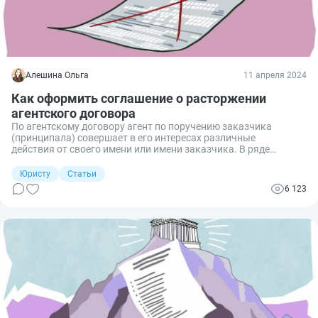
Алешина Ольга
11 апреля 2024
Как оформить соглашение о расторжении
агентского договора
По агентскому договору агент по поручению заказчика
(принципала) совершает в его интересах различные
действия от своего имени или имени заказчика. В ряде
случаев у одного из контрагентов возникает необходимость
расторгнуть сделку или обе стороны договариваются о
Юристу
Статьи
прекращении правоотношений. Для этого необходимо
6 123
заключить соглашение о расторжении либо направить
контрагенту уведомление. Разберемся, как оформляются
документы на прекращение агентирования.