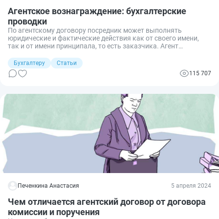
Агентское вознаграждение: бухгалтерские
проводки
По агентскому договору посредник может выполнять
юридические и фактические действия как от своего имени,
так и от имени принципала, то есть заказчика. Агент
исполняет свои обязанности небесплатно, принципал платит
ему вознаграждение. Бухгалтерский учет по агентскому
Бухгалтеру
Статьи
договору обе стороны ведут в особом порядке.
115 707
Печенкина Анастасия
5 апреля 2024
Чем отличается агентский договор от договора
комиссии и поручения