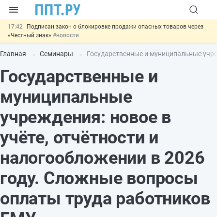
17:42
Подписан закон о блокировке продажи опасных товаров через
«Честный знак»
#новости
17:17
Дистанционную работу беременных пропишут в ТК РФ
#новости
Главная
Семинары
Государственные и муниципальные учреж
16:02
Госпошлину за устранение ошибок в документах предлагают
Государственные и
отменить
#новости
15:25
Изменят правила контроля за подрядчиками ИЖС с эскроу-
счетами
#новости
муниципальные
11:31
Важно
Разработают единые критерии трудовых и ГПХ-
отношений
#новости
учреждения: новое в
учёте, отчётности и
налогообложении в 2026
году. Сложные вопросы
оплаты труда работников