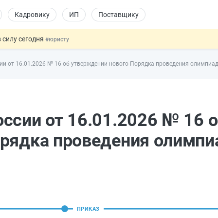
Кадровику
ИП
Поставщику
 силу сегодня
#юристу
х товаров через «Честный знак»
#юристу
ии от 16.01.2026 № 16 об утверждении нового Порядка проведения олимпиа
в ТК РФ
#кадровику
ах предлагают отменить
#физлицу
овых и ГПХ-отношений
#кадровику
ссии от 16.01.2026 № 16 
орядка проведения олимпи
ПРИКАЗ