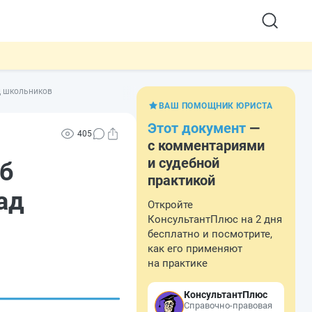
д школьников
ВАШ ПОМОЩНИК ЮРИСТА
Этот документ
—
405
с комментариями
и судебной
об
практикой
ад
Откройте
КонсультантПлюс на 2 дня
бесплатно и посмотрите,
как его применяют
на практике
КонсультантПлюс
Справочно-правовая