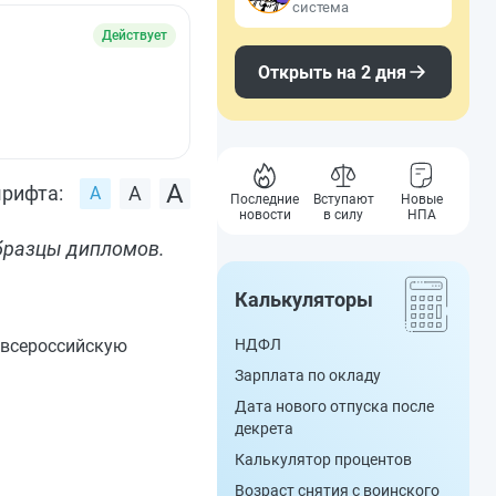
система
Действует
Открыть на 2 дня
рифта:
Последние
Вступают
Новые
новости
в силу
НПА
бразцы дипломов.
Калькуляторы
 всероссийскую
НДФЛ
Зарплата по окладу
Дата нового отпуска после
декрета
Калькулятор процентов
Возраст снятия с воинского