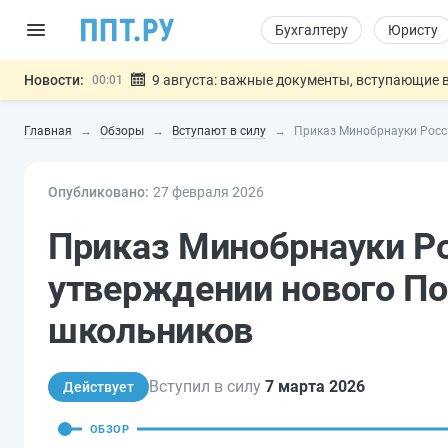
Бухгалтеру
Юристу
Новости:
9 августа: важные документы, вступающие в
00:01
Подписан закон о блокировке продажи опасны
07.08
Главная
Обзоры
Вступают в силу
Приказ Минобрнауки Росс
Дистанционную работу беременных пропишут 
07.08
Госпошлину за устранение ошибок в документ
07.08
Опубликовано:
27 фев
раля
Разработают единые критерии труд
2026
07.08
Важно
Приказ Минобрнауки Ро
утверждении нового П
школьников
Вступил в силу
7 марта 2026
Действует
ОБЗОР