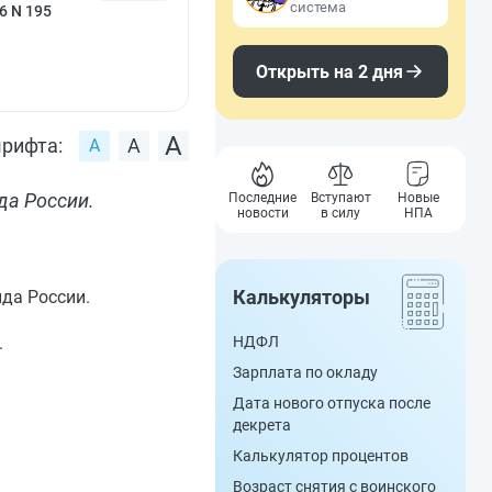
система
6 N 195
Открыть на 2 дня
рифта:
да России.
Последние
Вступают
Новые
новости
в силу
НПА
Калькуляторы
да России.
.
НДФЛ
Зарплата по окладу
Дата нового отпуска после
декрета
Калькулятор процентов
Возраст снятия с воинского