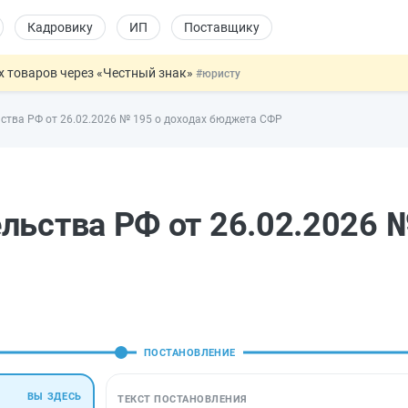
Кадровику
ИП
Поставщику
х товаров через «Честный знак»
#юристу
в ТК РФ
#кадровику
ства РФ от 26.02.2026 № 195 о доходах бюджета СФР
ах предлагают отменить
#физлицу
ЖС с эскроу-счетами
#юристу
овых и ГПХ-отношений
#кадровику
льства РФ от 26.02.2026 
ПОСТАНОВЛЕНИЕ
ВЫ ЗДЕСЬ
ТЕКСТ ПОСТАНОВЛЕНИЯ