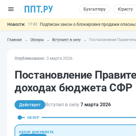
Бухгалтеру
Юристу
Новости:
Подписан закон о блокировке продажи опасны
17:42
Дистанционную работу беременных пропишут 
17:17
Главная
Обзоры
Вступают в силу
Постановление Правитель
Госпошлину за устранение ошибок в документ
16:02
Изменят правила контроля за подрядчиками И
15:25
Опубликовано:
3 мар
та
Разработают единые критерии труд
2026
11:31
Важно
Постановление Правите
доходах бюджета СФР
Вступил в силу
7 марта 2026
Действует
ОБЗОР
ОБЗОР ДОКУМЕНТА