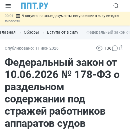
00:01
9 августа: важные документы, вступающие в силу сегодня
#новости
07.08
Подписан закон о блокировке продажи опасных товаров через
«Честный знак»
#новости
Главная
Обзоры
Вступают в силу
Федеральный закон от
07.08
Дистанционную работу беременных пропишут в ТК РФ
#новости
07.08
Госпошлину за устранение ошибок в документах предлагают
Опубликовано:
11 июн
2026
136
отменить
#новости
07.08
Важно
Разработают единые критерии трудовых и ГПХ-
Федеральный закон от
отношений
#новости
10.06.2026 № 178-ФЗ о
раздельном
содержании под
стражей работников
аппаратов судов