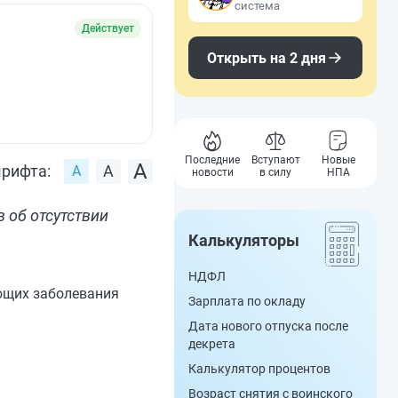
система
Действует
Открыть на 2 дня
Последние
Вступают
Новые
рифта:
новости
в силу
НПА
 об отсутствии
Калькуляторы
НДФЛ
ющих заболевания
Зарплата по окладу
Дата нового отпуска после
декрета
Калькулятор процентов
Возраст снятия с воинского