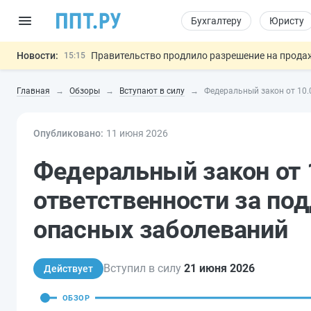
Бухгалтеру
Юристу
Новости:
Правительство продлило разрешение на продажу
15:15
На оплату эвакуации автомобиля предложили 
14:21
Главная
Обзоры
Вступают в силу
Федеральный закон от 10.
Обеспечительный платёж СПОТ могу
13:48
Важно
Защита от сталкинга: доработанный законопр
12:17
Опубликовано:
МВД запускает автоматическое аннулирование
11 июн
я
2026
15:51
Федеральный закон от 
ответственности за по
опасных заболеваний
Вступил в силу
21 июня 2026
Действует
ОБЗОР