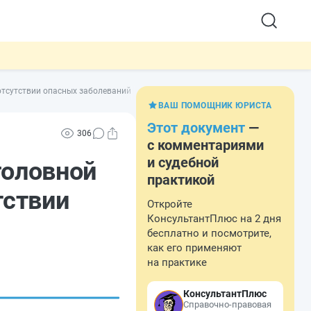
 отсутствии опасных заболеваний
ВАШ ПОМОЩНИК ЮРИСТА
Этот документ
—
306
с комментариями
и судебной
головной
практикой
тствии
Откройте
КонсультантПлюс на 2 дня
бесплатно и посмотрите,
как его применяют
на практике
КонсультантПлюс
Справочно-правовая