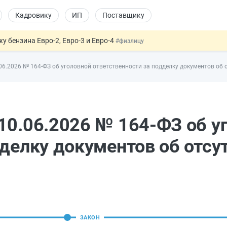
Кадровику
ИП
Поставщику
 бензина Евро-2, Евро-3 и Евро-4
#физлицу
давать скидку
#физлицу
06.2026 № 164-ФЗ об уголовной ответственности за подделку документов об
т заменить банковской гарантией
#бухгалтеру
оект направлен в Правительство
#юристу
 патента иностранцев за неуплату НДФЛ
#кадровику
10.06.2026 № 164-ФЗ об у
дделку документов об отсу
ЗАКОН