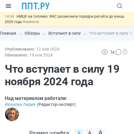
14:34
НМЦК на топливо: ФАС разъяснила порядок расчёта до конца
2026 года
#новости
13:02
Важно
СФР переведёт обмен по пособиям в СЭДО на
платформу ГИС ЕЦП до 31 августа
#новости
Главная
Обзоры
Вступают в силу
Что вступает в силу 1
12:20
Введут обязательное страхование банковских гарантий по
крупным госконтрактам
#новости
16:09
Опубликовано:
Кредиты МСП, пострадавших от терактов, могут
12 ноя
2024
1к
реструктурировать
#новости
Обновлено:
19 ноя
2024
15:23
Целевое обучение в вузах теперь доступно не всем
#новости
Что вступает в силу 19
ноября 2024 года
Над материалом работали:
Иванова Лидия
(
Редактор-эксперт
)
Размер шрифта: