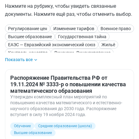
Нажмите на рубрику, чтобы увидеть связанные
документы. Нажмите ещё раз, чтобы отменить выбор.
Регулирование цен
Изменение тарифов
Военное право
Высшее образование
Государственная тайна
ЕАЭС — Евразийский экономический союз
Жильё
Контроль качества
Лицензии. Лицензирование
Показать все
Нормативы потерь
Обучение
Социальные выплаты
Социальные гарантии
Среднее образование (школа)
Распоряжение Правительства РФ от
19.11.2024 № 3333-р о повышении качества
математического образования
Утвержден комплексный план мероприятий по
повышению качества математического и естественно-
научного образования до 2030 года. Распоряжение
вступает в силу 19 ноября 2024 года.
Обучение
Среднее образование (школа)
Высшее образование