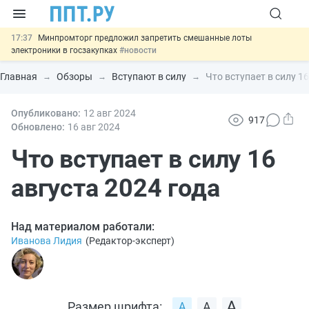
17:37
Минпромторг предложил запретить смешанные лоты
электроники в госзакупках
#новости
17:13
Подписан указ об отмене спецрежима для вкладов физлиц из
недружественных стран
#новости
Главная
Обзоры
Вступают в силу
Что вступает в силу 16
16:30
Возврат денег за риелторские услуги при недействительных
сделках: инициатива
#новости
15:51
Опубликовано:
МВД запускает автоматическое аннулирование патента
12 авг
2024
917
иностранцев за неуплату НДФЛ
#новости
Обновлено:
16 авг
2024
13:48
Важно
Обеспечительный платёж СПОТ могут заменить
банковской гарантией
Что вступает в силу 16
#новости
августа 2024 года
Над материалом работали:
Иванова Лидия
(
Редактор-эксперт
)
Размер шрифта: