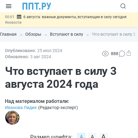
00:01
6 августа: важные документы, вступающие в силу сегодня
#новости
05.08
Обновили сообщения НПФ о договорах НПО и долгосрочных
сбережений
#новости
Главная
Обзоры
Вступают в силу
Что вступает в силу 3 
05.08
Мигрантам с судимостью запретят получать ВНЖ и
гражданство: закон подписан
#новости
05.08
Опубликовано:
Систему страхования вкладов распространили на электронные
25 июл
2024
888
кошельки
#новости
Обновлено:
3 авг
2024
05.08
Важно
Подписан закон об упрощении госзакупок по 44-ФЗ
#новости
Что вступает в силу 3
августа 2024 года
Над материалом работали:
Иванова Лидия
(
Редактор-эксперт
)
Размер шрифта: