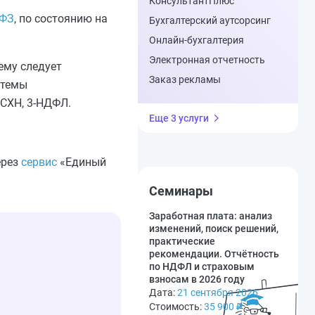
КонсультантПлюс
-ФЗ
, по состоянию на
Бухгалтерский аутсорсинг
Онлайн-бухгалтерия
Электронная отчетность
ему следует
Заказ рекламы
стемы
ЕСХН, 3‑НДФЛ.
Еще 3 услуги
ерез
сервис
«Единый
Семинары
Заработная плата: анализ
изменений, поиск решений,
практические
рекомендации. Отчётность
по НДФЛ и страховым
взносам в 2026 году
Дата:
21 сентября 2026
Стоимость:
35 900
₽