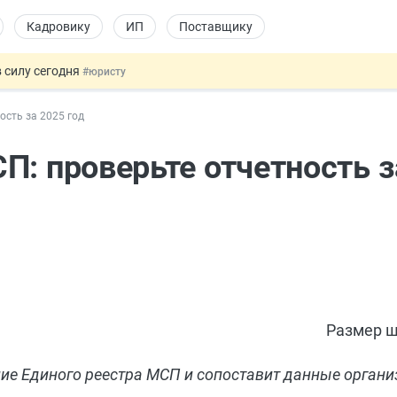
Кадровику
ИП
Поставщику
 силу сегодня
#юристу
 лоты электроники в госзакупках
#заказчику
ость за 2025 год
дов физлиц из недружественных стран
#бухгалтеру
йствительных сделках: инициатива
#юристу
П: проверьте отчетность з
т заменить банковской гарантией
#бухгалтеру
Размер ш
ие Единого реестра МСП и сопоставит данные органи