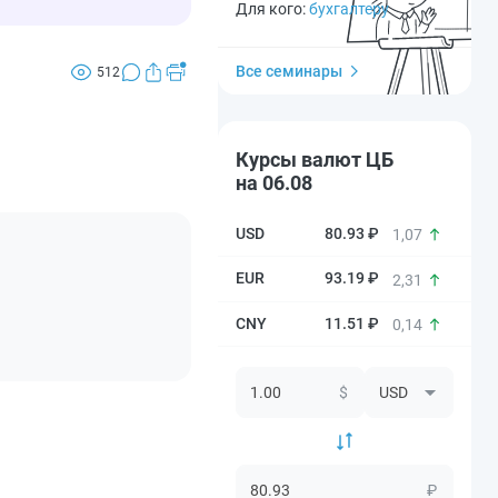
Для кого:
бухгалтеру
Все семинары
512
Курсы валют ЦБ
на 06.08
80.93 ₽
1,07
93.19 ₽
2,31
11.51 ₽
0,14
$
₽