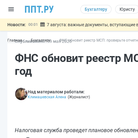
Бухгалтеру
Юристу
Новости:
7 августа: важные документы, вступающие в
00:01
Минпромторг предложил запретить смешанные
06.08
Главная
Бухгалтеру
ФНС обновит реестр МСП: проверьте отчетн
Опубликовано:
19 мая 2026
Подписан указ об отмене спецрежима для вкла
06.08
Возврат денег за риелторские услуги при неде
06.08
ФНС обновит реестр МС
Обеспечительный платёж СПОТ могу
06.08
Важно
год
Над материалом работали:
Климашевская Алена
(
Журналист
)
Налоговая служба проведет плановое обновлен