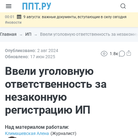
00:01
9 августа: важные документы, вступающие в силу сегодня
#новости
07.08
Подписан закон о блокировке продажи опасных товаров через
«Честный знак»
#новости
Главная
ИП
Ввели уголовную ответственность за незаконн
07.08
Дистанционную работу беременных пропишут в ТК РФ
#новости
07.08
Опубликовано:
Госпошлину за устранение ошибок в документах предлагают
2 авг
2024
1.8к
отменить
#новости
Обновлено:
17 июн
2025
07.08
Важно
Разработают единые критерии трудовых и ГПХ-
отношений
Ввели уголовную
#новости
ответственность за
незаконную
регистрацию ИП
Над материалом работали:
Климашевская Алена
(
Журналист
)