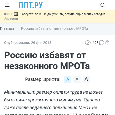
00:01
6 августа: важные документы, вступающие в силу сегодня
#новости
05.08
Обновили сообщения НПФ о договорах НПО и долгосрочных
сбережений
#новости
Главная
Россию избавят от незаконного МРОТа
05.08
Мигрантам с судимостью запретят получать ВНЖ и
гражданство: закон подписан
#новости
05.08
Систему страхования вкладов распространили на электронные
Опубликовано:
26 фев
2013
493
кошельки
#новости
05.08
Важно
Подписан закон об упрощении госзакупок по 44-ФЗ
Россию избавят от
#новости
незаконного МРОТа
Размер шрифта:
Минимальный размер оплаты труда не может
быть ниже прожиточного минимума. Однако
даже после недавнего повышения МРОТ не