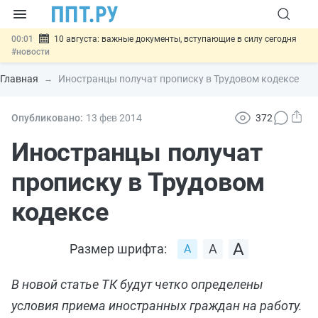
00:01
10 августа: важные документы, вступающие в силу сегодня
#новости
07.08
Подписан закон о блокировке продажи опасных товаров через
«Честный знак»
#новости
Главная
Иностранцы получат прописку в Трудовом кодексе
07.08
Дистанционную работу беременных пропишут в ТК РФ
#новости
07.08
Госпошлину за устранение ошибок в документах предлагают
Опубликовано:
13 фев
2014
372
отменить
#новости
07.08
Важно
Разработают единые критерии трудовых и ГПХ-
Иностранцы получат
отношений
#новости
прописку в Трудовом
кодексе
Размер шрифта:
В новой статье ТК будут четко определены
условия приема иностранных граждан на работу.