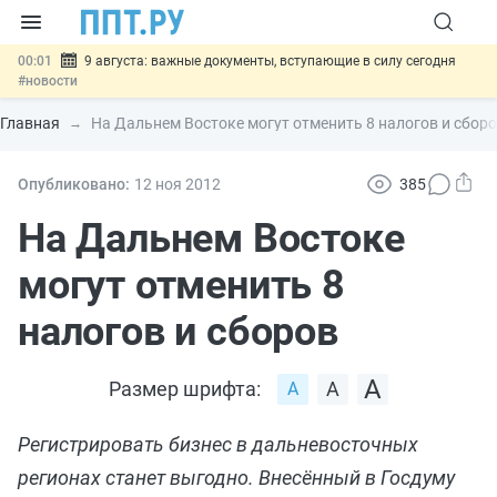
00:01
9 августа: важные документы, вступающие в силу сегодня
#новости
07.08
Подписан закон о блокировке продажи опасных товаров через
«Честный знак»
#новости
Главная
На Дальнем Востоке могут отменить 8 налогов и сбор
07.08
Дистанционную работу беременных пропишут в ТК РФ
#новости
07.08
Госпошлину за устранение ошибок в документах предлагают
Опубликовано:
12 ноя
2012
385
отменить
#новости
07.08
Важно
Разработают единые критерии трудовых и ГПХ-
На Дальнем Востоке
отношений
#новости
могут отменить 8
налогов и сборов
Размер шрифта:
Регистрировать бизнес в дальневосточных
регионах станет выгодно. Внесённый в Госдуму