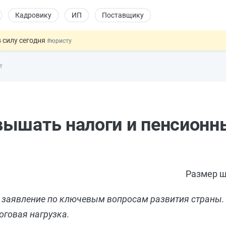
Кадровику
ИП
Поставщику
 силу сегодня
#юристу
долгосрочных сбережений
#бухгалтеру
т
НЖ и гражданство: закон подписан
#физлицу
 на электронные кошельки
#бухгалтеру
купок по 44-ФЗ
#заказчику
вышать налоги и пенсионн
Размер ш
 заявление по ключевым вопросам развития страны. 
оговая нагрузка.