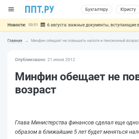
Бухгалтеру
Юристу
Новости:
6 августа: важные документы, вступающие в
00:01
Обновили сообщения НПФ о договорах НПО и 
05.08
Главная
Минфин обещает не повышать налоги и пенсионный возрас
Мигрантам с судимостью запретят получать В
05.08
Систему страхования вкладов распространили
05.08
Опубликовано:
21 июн
я
Подписан закон об упрощении госза
2012
05.08
Важно
Минфин обещает не по
возраст
Глава Министерства финансов сделал еще одно
образом в ближайшие 5 лет будет меняться нал