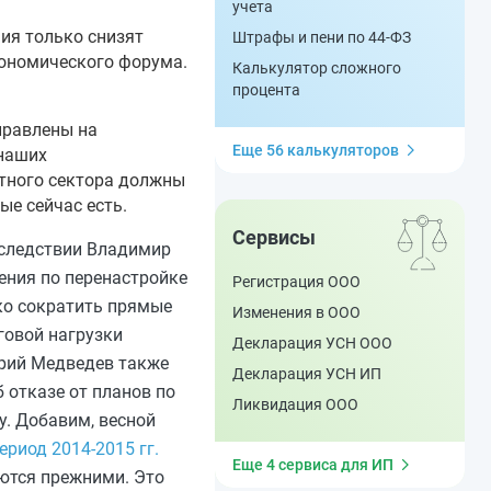
учета
ия только снизят
Штрафы и пени по 44-ФЗ
кономического форума.
Калькулятор сложного
процента
аправлены на
Еще 56 калькуляторов
 наших
етного сектора должны
ые сейчас есть.
Сервисы
оследствии Владимир
ения по перенастройке
Регистрация ООО
ко сократить прямые
Изменения в ООО
говой нагрузки
Декларация УСН ООО
трий Медведев также
Декларация УСН ИП
 отказе от планов по
Ликвидация ООО
. Добавим, весной
риод 2014-2015 гг.
Еще 4 сервиса для ИП
аются прежними. Это