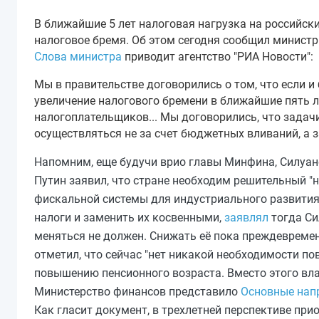
В ближайшие 5 лет налоговая нагрузка на российск
налоговое бремя. Об этом сегодня сообщил минист
Слова министра
приводит агентство "РИА Новости":
Мы в правительстве договорились о том, что если и
увеличение налогового бремени в ближайшие пять ле
налогоплательщиков... Мы договорились, что зада
осуществляться не за счет бюджетных вливаний, а з
Напомним, еще будучи врио главы Минфина, Силуа
Путин заявил, что стране необходим решительный "
фискальной системы для индустриального развития 
налоги и заменить их косвенными,
заявлял
тогда Си
меняться не должен. Снижать её пока преждевреме
отметил, что сейчас "нет никакой необходимости п
повышению пенсионного возраста. Вместо этого вл
Министерство финансов представило
Основные напр
Как гласит документ, в трехлетней перспективе пр