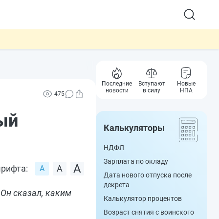
Последние
Вступают
Новые
новости
в силу
НПА
475
ый
Калькуляторы
НДФЛ
Зарплата по окладу
рифта:
Дата нового отпуска после
декрета
Он сказал, каким
Калькулятор процентов
Возраст снятия с воинского