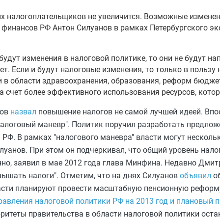
их налогоплательщиков не увеличится. Возможные изменен
р финансов РФ Антон Силуанов в рамках Петербургского э
 будут изменения в налоговой политике, то они не будут н
т. Если и будут налоговые изменения, то только в пользу
чи в области здравоохранения, образования, реформ бюдж
а счет более эффективного использования ресурсов, котор
нов
назвал
повышение налогов не самой лучшей идеей. Вп
налоговый маневр". Политик поручил разработать предлож
РФ. В рамках "налогового маневра" власти могут несколь
луанов. При этом он подчеркивал, что общий уровень нало
нно, заявил в мае 2012 года глава Минфина. Недавно Дми
овышать налоги".
Отметим, что на днях Силуанов
объявил
об
асти планируют провести масштабную пенсионную реформу
авления налоговой политики РФ на 2013 год и плановый пе
иоритеты правительства в области налоговой политики ост