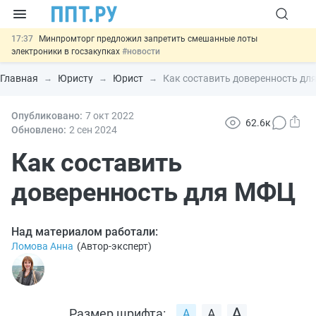
17:37
Минпромторг предложил запретить смешанные лоты
электроники в госзакупках
#новости
17:13
Подписан указ об отмене спецрежима для вкладов физлиц из
недружественных стран
#новости
Главная
Юристу
Юрист
Как составить доверенность дл
16:30
Возврат денег за риелторские услуги при недействительных
сделках: инициатива
#новости
15:51
Опубликовано:
МВД запускает автоматическое аннулирование патента
7 окт
2022
62.6к
иностранцев за неуплату НДФЛ
#новости
Обновлено:
2 сен
2024
13:48
Важно
Обеспечительный платёж СПОТ могут заменить
банковской гарантией
Как составить
#новости
доверенность для МФЦ
Над материалом работали:
Ломова Анна
(
Автор-эксперт
)
Размер шрифта: