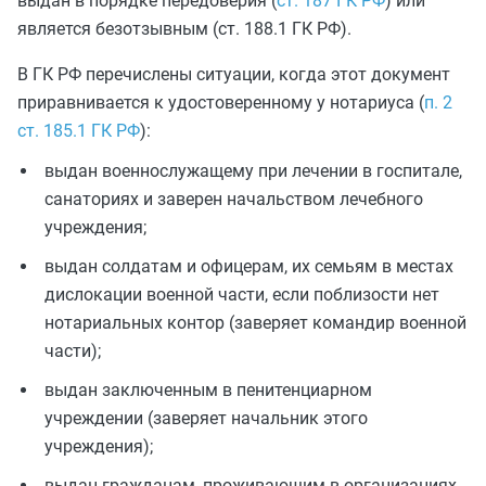
выдан в порядке передоверия (
ст. 187 ГК РФ
) или
является безотзывным (ст. 188.1 ГК РФ).
В ГК РФ перечислены ситуации, когда этот документ
приравнивается к удостоверенному у нотариуса (
п. 2
ст. 185.1 ГК РФ
):
выдан военнослужащему при лечении в госпитале,
санаториях и заверен начальством лечебного
учреждения;
выдан солдатам и офицерам, их семьям в местах
дислокации военной части, если поблизости нет
нотариальных контор (заверяет командир военной
части);
выдан заключенным в пенитенциарном
учреждении (заверяет начальник этого
учреждения);
выдан гражданам, проживающим в организациях