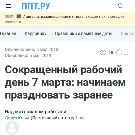
00:01
7 августа: важные документы, вступающие в силу сегодня
#новости
06.08
Минпромторг предложил запретить смешанные лоты
электроники в госзакупках
#новости
Главная
Кадровику
Праздники и памятные даты
Сокращ
06.08
Подписан указ об отмене спецрежима для вкладов физлиц из
недружественных стран
#новости
06.08
Опубликовано:
Возврат денег за риелторские услуги при недействительных
6 мар
2018
185
сделках: инициатива
#новости
Обновлено:
5 мар
2019
06.08
Важно
Обеспечительный платёж СПОТ могут заменить
банковской гарантией
Сокращенный рабочий
#новости
день 7 марта: начинаем
праздновать заранее
Над материалом работали:
Дидух Юлия
(
Постоянный автор ppt.ru
)