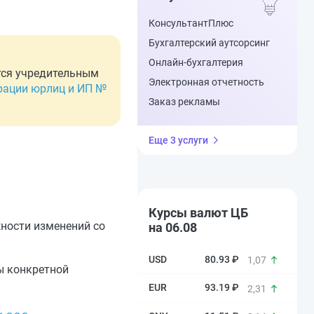
КонсультантПлюс
Бухгалтерский аутсорсинг
Онлайн-бухгалтерия
ется учредительным
Электронная отчетность
трации юрлиц и ИП №
Заказ рекламы
Еще 3 услуги
Курсы валют ЦБ
ности изменений со
на 06.08
80.93 ₽
1,07
ы конкретной
93.19 ₽
2,31