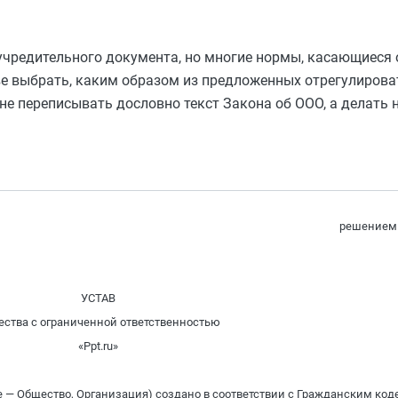
чредительного документа, но многие нормы, касающиеся 
е выбрать, каким образом из предложенных отрегулироват
не переписывать дословно текст Закона об ООО, а делать 
решением 
УСТАВ
ства с ограниченной ответственностью
«Ppt.ru»
лее — Общество, Организация) создано в соответствии с Гражданским ко