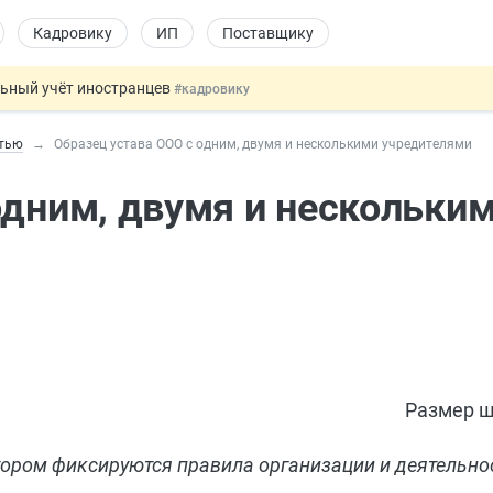
Кадровику
ИП
Поставщику
льный учёт иностранцев
#кадровику
 налоговые органы
#бухгалтеру
стью
Образец устава ООО с одним, двумя и несколькими учредителями
овых и ГПХ-отношений
#кадровику
ошении военных и ветеранов
#юристу
одним, двумя и нескольки
 данных россиян для обучения ИИ
#юристу
Размер ш
тором фиксируются правила организации и деятельно