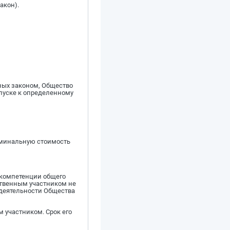
акон).
ных законом, Общество
пуске к определенному
номинальную стоимость
 компетенции общего
ственным участником не
 деятельности Общества
 участником. Срок его