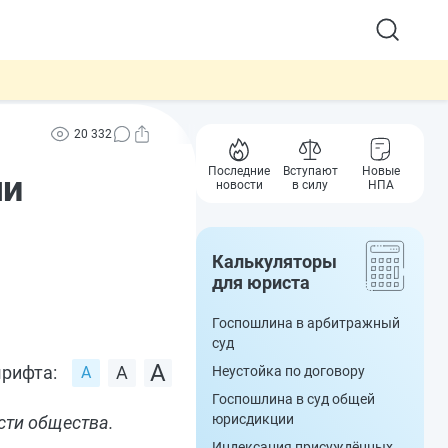
20 332
Последние
Вступают
Новые
ми
новости
в силу
НПА
Калькуляторы
для юриста
Госпошлина в арбитражный
суд
рифта:
Неустойка по договору
Госпошлина в суд общей
юрисдикции
сти общества.
Индексация присуждённых