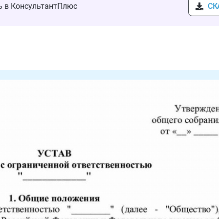
ть в КонсультантПлюс
СК