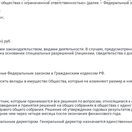
 обществах с ограниченной ответственностью» (далее — Федеральный з
:
»;
) руб.
ми законодательством, видами деятельности. В случаях, предусмотрен
на основании специальных разрешений (лицензии, свидетельства о до
ренные Федеральным законом и Гражданским кодексом РФ.
носить вклады в имущество Общества, которые не изменяют размер и 
стник, которым принимаются все решения по вопросам, относящимся к
проведения и принятия решений на общих собраниях в обществах с един
дового общего собрания. Решение об утверждении годовых результатов
днее чем через четыре месяца после окончания финансового года.
еральным директором. Генеральный директор назначается единственным