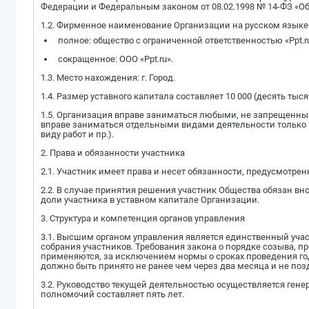
Федерации и Федеральным законом от 08.02.1998 № 14-ФЗ «Об
1.2. Фирменное наименование Организации на русском языке
полное: общество с ограниченной ответственностью «Ppt.ru
сокращенное: ООО «Ppt.ru».
1.3. Место нахождения: г. Город.
1.4. Размер уставного капитала составляет 10 000 (десять тысяч
1.5. Организация вправе заниматься любыми, не запрещенны
вправе заниматься отдельными видами деятельности только 
виду работ и пр.).
2. Права и обязанности участника
2.1. Участник имеет права и несет обязанности, предусмот
2.2. В случае принятия решения участник Общества обязан в
доли участника в уставном капитале Организации.
3. Структура и компетенция органов управления
3.1. Высшим органом управления является единственный уча
собрания участников. Требования закона о порядке созыва, 
применяются, за исключением нормы о сроках проведения го
должно быть принято не ранее чем через два месяца и не поз
3.2. Руководство текущей деятельностью осуществляется ген
полномочий составляет пять лет.