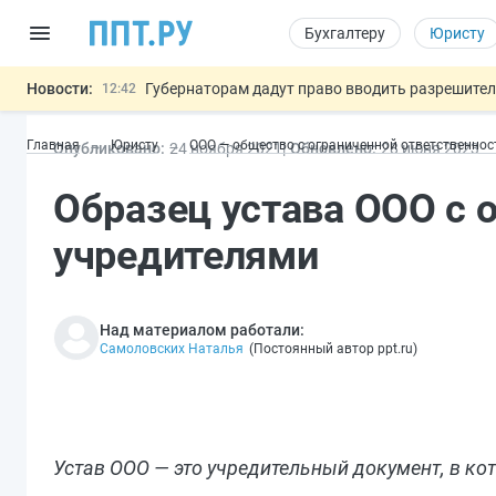
Бухгалтеру
Юристу
Новости:
Губернаторам дадут право вводить разрешите
12:42
ФНС изменит правила рассмотрения жалоб на
12:05
Главная
Юристу
ООО — общество с ограниченной ответственно
Опубликовано:
24 ноя
бря
2021
Обновлено:
28 июн
я
2023
Разработают единые критерии труд
11:31
Важно
Ужесточат наказание за мошенничество в отн
10:48
Образец устава ООО с 
Могут разрешить использование персональных
13:16
учредителями
Над материалом работали:
Самоловских Наталья
(
Постоянный автор ppt.ru
)
Устав ООО — это учредительный документ, в ко