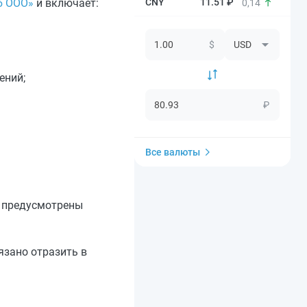
11.51 ₽
б ООО»
и включает:
0,14
$
ений;
₽
Все валюты
е предусмотрены
язано отразить в