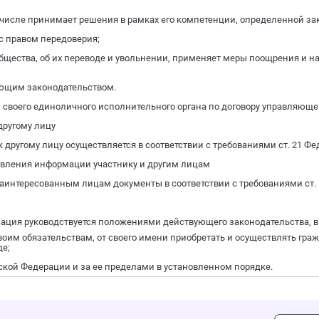
м числе принимает решения в рамках его компетенции, определенной за
с правом передоверия;
бщества, об их переводе и увольнении, применяет меры поощрения и 
ующим законодательством.
 своего единоличного исполнительного органа по договору управляюще
 другому лицу
к другому лицу осуществляется в соответствии с требованиями ст. 21 Фе
тавления информации участнику и другим лицам
 заинтересованным лицам документы в соответствии с требованиями ст.
ация руководствуется положениями действующего законодательства, в 
оим обязательствам, от своего имени приобретать и осуществлять гра
де;
ской Федерации и за ее пределами в установленном порядке.