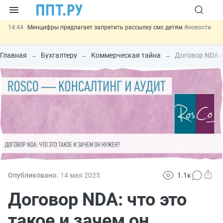
14:44
Минцифры предлагает запретить рассылку смс детям
#новости
14:02
Основания для выдворения иностранцев из России стало
больше
#новости
Главная
Бухгалтеру
Коммерческая тайна
Договор NDA: 
13:16
Могут разрешить использование персональных данных россиян
для обучения ИИ
#новости
12:42
Губернаторам дадут право вводить разрешительный учёт
иностранцев
#новости
11:31
Важно
Разработают единые критерии трудовых и ГПХ-
отношений
#новости
Опубликовано:
14 мая 2025
1.1к
Договор NDA: что это
такое и зачем он