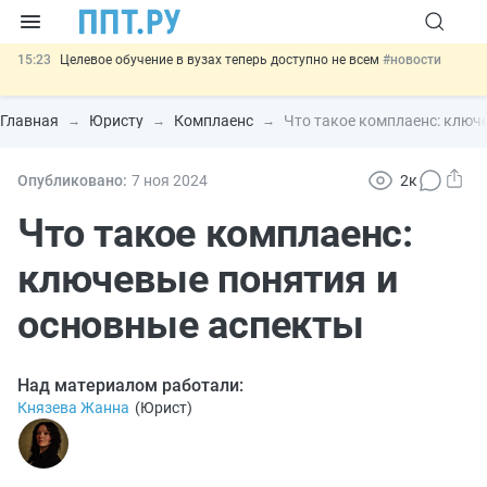
15:23
Целевое обучение в вузах теперь доступно не всем
#новости
14:34
НМЦК на топливо: ФАС разъяснила порядок расчёта до конца
2026 года
#новости
Главная
Юристу
Комплаенс
Что такое комплаенс: ключ
13:02
Важно
СФР переведёт обмен по пособиям в СЭДО на
платформу ГИС ЕЦП до 31 августа
#новости
12:20
Введут обязательное страхование банковских гарантий по
Опубликовано:
7 ноя
2024
2к
крупным госконтрактам
#новости
16:09
Кредиты МСП, пострадавших от терактов, могут
Что такое комплаенс:
реструктурировать
#новости
ключевые понятия и
основные аспекты
Над материалом работали:
Князева Жанна
(
Юрист
)