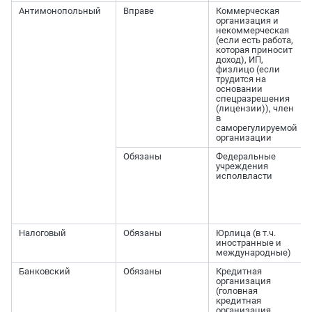
Антимонопольный
Вправе
Коммерческая
организация и
некоммерческая
(если есть работа,
которая приносит
доход), ИП,
физлицо (если
трудится на
основании
спецразрешения
(лицензии)), член
в
саморегулируемой
организации
Обязаны
Федеральные
учреждения
исполвласти
Налоговый
Обязаны
Юрлица (в т.ч.
иностранные и
международные)
Банковский
Обязаны
Кредитная
организация
(головная
кредитная
организация