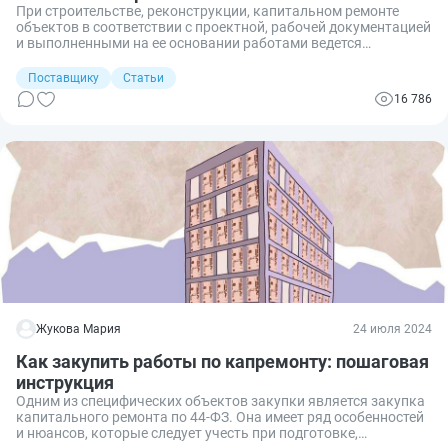
При строительстве, реконструкции, капитальном ремонте
объектов в соответствии с проектной, рабочей документацией
и выполненными на ее основании работами ведется
исполнительная документация. В подавляющем большинстве
случаев, при заключении госконтрактов, исполнительная
Поставщику
Статьи
документация в строительстве на капитальный ремонт
16 786
является неотъемлемым условием исполнения контракта, что
определяет ее центральную роль в такого рода закупках.
Жукова Мария
24 июля 2024
Как закупить работы по капремонту: пошаговая
инструкция
Одним из специфических объектов закупки является закупка
капитального ремонта по 44-ФЗ. Она имеет ряд особенностей
и нюансов, которые следует учесть при подготовке,