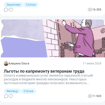
проведении и участии в торгах. Порядок осуществления
закупок капитального ремонта в многоквартирных домах
Заказчику
Статьи
регулирует постановление Правительства РФ от 01.07.2016
16 305
№ 615.
Алешина Ольга
11 июня 2024
Льготы по капремонту ветеранам труда
Оплата коммунальных услуг является серьезной статьей
расходов в бюджете многих пенсионеров. Некоторых
льготные категории граждан получают возможность
выплаты различных компенсаций. Разберемся,
предусмотрены ли льготы при уплате взносов на
Физлицу
Статьи
капитальный ремонт для ветеранов труда.
11 945