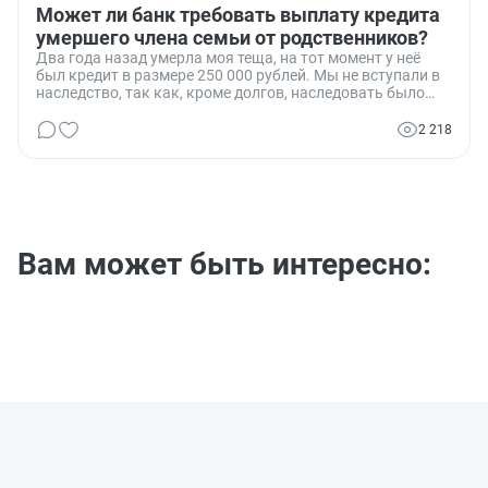
Может ли банк требовать выплату кредита
умершего члена семьи от родственников?
Два года назад умерла моя теща, на тот момент у неё
был кредит в размере 250 000 рублей. Мы не вступали в
наследство, так как, кроме долгов, наследовать было
нечего. Сейчас банк обратился в суд с требованием
взыскать долг с моего тестя, у которого в собственности
2 218
остались квартира и автомобиль. Насколько законными
являются действия банка и какие шаги мы можем
предпринять, чтобы избежать выплаты этого долга?
Вам может быть интересно: