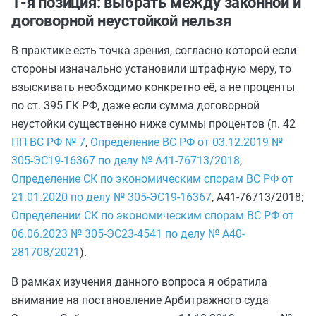
1-я позиция: выбрать между законной и
договорной неустойкой нельзя
В практике есть точка зрения, согласно которой если
стороны изначально установили штрафную меру, то
взыскивать необходимо
конкретно
её, а не проценты
по ст. 395 ГК РФ, даже если сумма договорной
неустойки существенно ниже суммы процентов (п. 42
ПП ВС РФ № 7
,
Определение ВС РФ от 03.12.2019 №
305-ЭС19-16367 по делу № А41-76713/2018
,
Определение СК по экономическим спорам ВС РФ от
21.01.2020 по делу № 305-ЭС19-16367
, А41-76713/2018;
Определении СК по экономическим спорам ВС РФ от
06.06.2023 № 305-ЭС23-4541 по делу № А40-
281708/2021
).
В рамках изучения данного вопроса я обратила
внимание на постановление Арбитражного суда