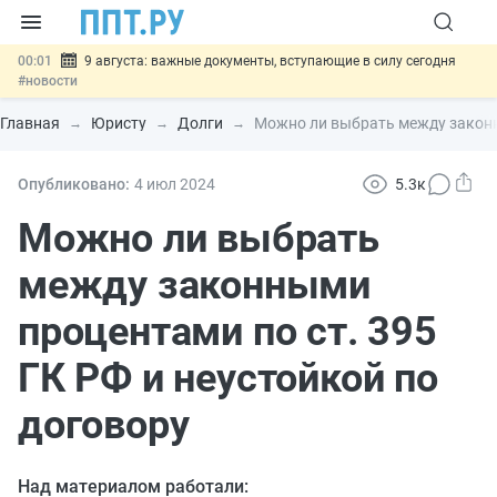
00:01
9 августа: важные документы, вступающие в силу сегодня
#новости
07.08
Подписан закон о блокировке продажи опасных товаров через
«Честный знак»
#новости
Главная
Юристу
Долги
Можно ли выбрать между законны
07.08
Дистанционную работу беременных пропишут в ТК РФ
#новости
07.08
Госпошлину за устранение ошибок в документах предлагают
Опубликовано:
4 июл
2024
5.3к
отменить
#новости
07.08
Важно
Разработают единые критерии трудовых и ГПХ-
Можно ли выбрать
отношений
#новости
между законными
процентами по ст. 395
ГК РФ и неустойкой по
договору
Над материалом работали: