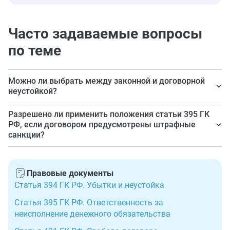
Часто задаваемые вопросы
по теме
Можно ли выбрать между законной и договорной
неустойкой?
Выбор взыскателя между санкциями по закону и
Разрешено ли применить положения статьи 395 ГК
договору презюмируется, но однозначного ответа ни
РФ, если договором предусмотрены штрафные
санкции?
действующее законодательство, ни судебная
практика не содержат.
Формально это не запрещено, но в таких случаях суд
при рассмотрении иска сможет переквалифицировать
Правовые документы
его в требование о взыскании договорной неустойки.
Статья 394 ГК РФ. Убытки и неустойка
Статья 395 ГК РФ. Ответственность за
неисполнение денежного обязательства