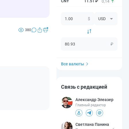
11.51 ₽
0,14
$
380
₽
Все валюты
Связь с редакцией
Александр Элеазер
Главный редактор
Светлана Панина