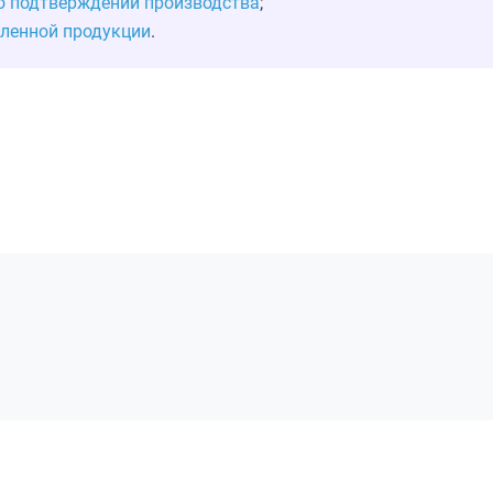
о подтверждении производства
;
шленной продукции
.