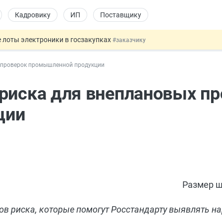
Кадровику
ИП
Поставщику
 лоты электроники в госзакупках
#заказчику
дов физлиц из недружественных стран
#бухгалтеру
 проверок промышленной продукции
йствительных сделках: инициатива
#юристу
 патента иностранцев за неуплату НДФЛ
#кадровику
риска для внеплановых пр
т заменить банковской гарантией
#бухгалтеру
ции
Размер ш
ов риска, которые помогут Росстандарту выявлять н