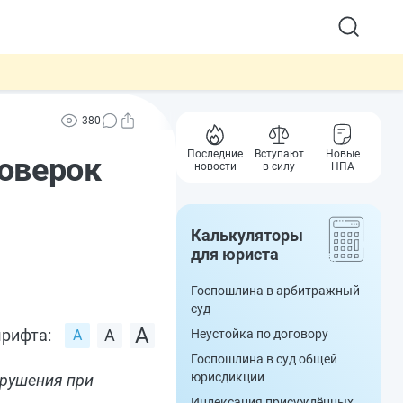
380
Последние
Вступают
Новые
оверок
новости
в силу
НПА
Калькуляторы
для юриста
Госпошлина в арбитражный
суд
рифта:
Неустойка по договору
Госпошлина в суд общей
юрисдикции
арушения при
Индексация присуждённых