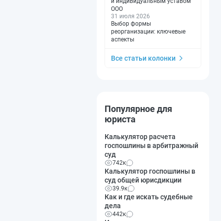
и индивидуальным уставом
ООО
31 июля 2026
Выбор формы
реорганизации: ключевые
аспекты
Все статьи колонки
Популярное для
юриста
Калькулятор расчета
госпошлины в арбитражный
суд
742к
Калькулятор госпошлины в
суд общей юрисдикции
39.9к
Как и где искать судебные
дела
442к