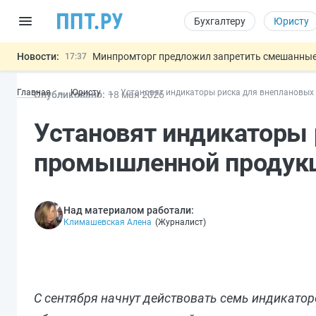
Бухгалтеру
Юристу
Новости:
Минпромторг предложил запретить смешанные
17:37
Подписан указ об отмене спецрежима для вкла
17:13
Главная
Юристу
Установят индикаторы риска для внеплановых
Опубликовано:
18 мая 2026
Возврат денег за риелторские услуги при неде
16:30
МВД запускает автоматическое аннулирование
15:51
Установят индикаторы 
Обеспечительный платёж СПОТ могу
13:48
Важно
промышленной продук
Над материалом работали:
Климашевская Алена
(
Журналист
)
С сентября начнут действовать семь индикатор