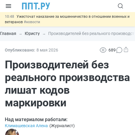
10:48
Ужесточат наказание за мошенничество в отношении военных и
ветеранов
#новости
10:00
Введут маркировку и идентификацию игроков в видеоиграх
#новости
Главная
Юристу
Производителей без реального производс
09:13
ЕГЭ могут отменить и заменить государственной итоговой
аттестацией
#новости
00:01
7 августа: важные документы, вступающие в силу сегодня
Опубликовано:
8 мая 2026
689
#новости
11:31
Важно
Разработают единые критерии трудовых и ГПХ-
Производителей без
отношений
#новости
реального производства
лишат кодов
маркировки
Над материалом работали:
Климашевская Алена
(
Журналист
)