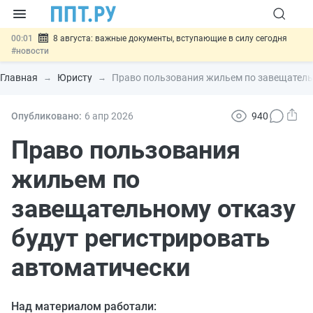
00:01
8 августа: важные документы, вступающие в силу сегодня
#новости
07.08
Подписан закон о блокировке продажи опасных товаров через
«Честный знак»
#новости
Главная
Юристу
Право пользования жильем по завещатель
07.08
Дистанционную работу беременных пропишут в ТК РФ
#новости
07.08
Госпошлину за устранение ошибок в документах предлагают
Опубликовано:
6 апр
2026
940
отменить
#новости
07.08
Важно
Разработают единые критерии трудовых и ГПХ-
Право пользования
отношений
#новости
жильем по
завещательному отказу
будут регистрировать
автоматически
Над материалом работали: