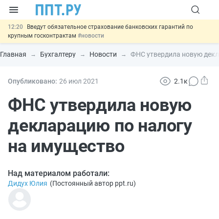
12:20
Введут обязательное страхование банковских гарантий по
крупным госконтрактам
#новости
11:12
Закон об ИИ синхронизируют с Гражданским кодексом
#новости
Главная
Бухгалтеру
Новости
ФНС утвердила новую декл
10:08
Договоры займа под залог жилья предложили заверять у
нотариуса
#новости
00:01
10 августа: важные документы, вступающие в силу сегодня
Опубликовано:
26 июл
2021
2.1к
#новости
13:02
Важно
СФР переведёт обмен по пособиям в СЭДО на
ФНС утвердила новую
платформу ГИС ЕЦП до 31 августа
#новости
декларацию по налогу
на имущество
Над материалом работали:
Дидух Юлия
(
Постоянный автор ppt.ru
)